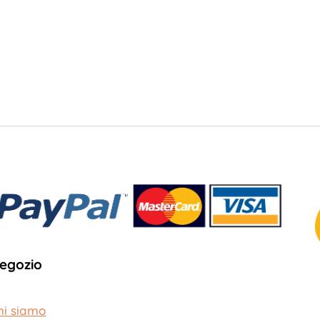
egozio
hi siamo