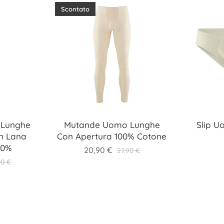
Scontato
 Lunghe
Mutande Uomo Lunghe
Slip U
In Lana
Con Apertura 100% Cotone
30%
20,90
€
27,90
€
00
€