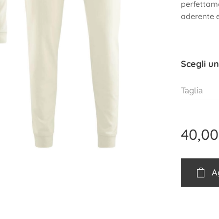
perfettame
aderente e
Scegli un
Taglia
40,00
A