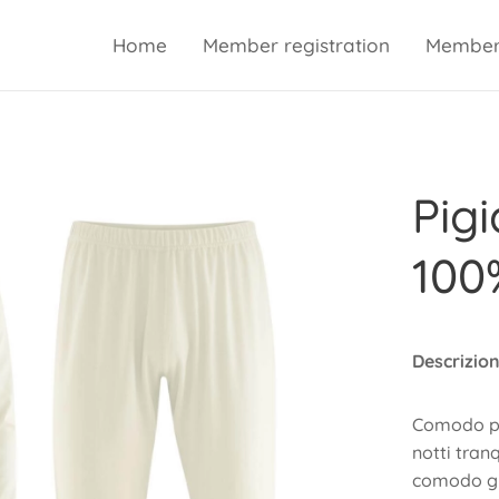
Home
Member registration
Member 
Pig
100
Descrizion
Comodo pi
notti tran
comodo gi