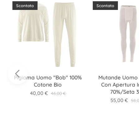
Scontato
Scontato
Pigiama Uomo "Bob" 100%
Mutande Uomo
Cotone Bio
Con Apertura 
70%/Seta 
40,00
€
46,00
€
55,00
€
58,