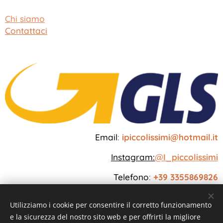
Chi siamo
Contattaci
Email
:
ipiccolissimi@hotmail.it
Instagram:
@
I_piccolissimi
Telefono
:
+39 3355869826
Utilizziamo i cookie per consentire il corretto funzionamento
e la sicurezza del nostro sito web e per offrirti la migliore
Creato con
Webnode
Cookies