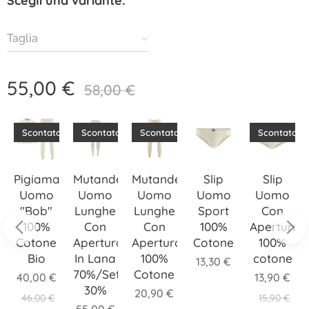
Scegli una variante:
Taglia
55,00
€
58,00
€
o
Scontato
Scontato
Scontato
Scontato
a
Pigiama
Mutande
Mutande
Slip
Slip
Uomo
Uomo
Uomo
Uomo
Uomo
"Bob"
Lunghe
Lunghe
Sport
Con
100%
Con
Con
100%
Apertura
Cotone
Apertura
Apertura
Cotone
100%
Bio
In Lana
100%
cotone
13,30
€
70%/Seta
Cotone
40,00
€
13,90
€
30%
20,90
€
46,00
€
15,90
€