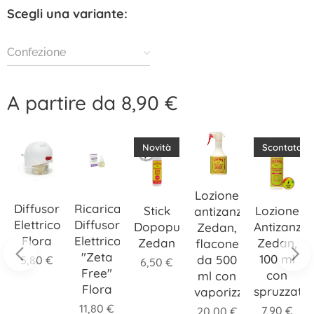
Scegli una variante:
Confezione
A partire da
8,90
€
Novità
Scontato
Lozione
Diffusore
Ricarica
Stick
Lozione
antizanzara
Elettrico
Diffusore
Dopopuntura
Antizanza
Zedan,
li
Flora
Elettrico
Zedan
Zedan,
flacone
"Zeta
100 ml
da 500
5,80
€
6,50
€
Free"
con
ml con
Flora
spruzzato
vaporizzatore
11,80
€
7,90
€
20,00
€