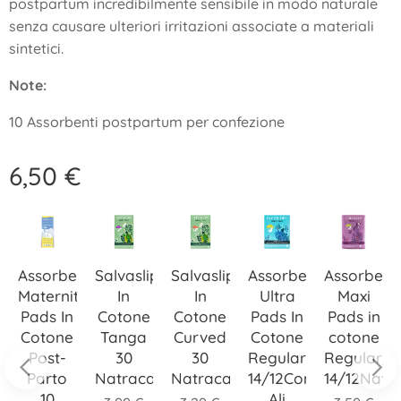
postpartum incredibilmente sensibile in modo naturale
senza causare ulteriori irritazioni associate a materiali
sintetici.
Note:
10 Assorbenti postpartum per confezione
6,50
€
sorbenti
Salvaslip
Salvaslip
Assorbenti
Asso
Assorbenti
ternity
In
In
Ultra
Inte
Maxi
ds In
Cotone
Cotone
Pads In
in
Pads in
otone
Tanga
Curved
Cotone
Coto
cotone
ost-
30
30
Regular/Super
Regu
Regular/Super
arto
Natracare
Natracare
14/12Con
16 C
14/12Natracare
10
Ali
Appl