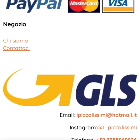
Negozio
Chi siamo
Contattaci
Email
:
ipiccolissimi@hotmail.it
Instagram:
@
I_piccolissimi
Telefono
:
+39 3355869826