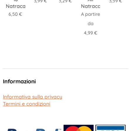
3,99
€
3,29
€
3,59
€
tracare
Natracare
Natr
,50
€
A partire
A par
da
da
4,99
€
6,10
Informazioni
Informativa sulla privacy
Termini e condizioni